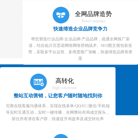
全网品牌造势
Brand campaign
快速缔造企业品牌竞争力
帮您塑造行业品牌/企业品牌/产品品牌，疏通全网推广渠
道，结合临沂百思诺网络网络营销战术、SEO图文视包装造
势，采取多平台运营、多维度推广策略，快速缔造品牌美誉
度
临沂百思诺网络
高转化
电话 : 400-800-9588
High conversion
网址 : www.bsno.cn
整站互动营销，让您客户随时随地找到你
邮箱 : sdxo@163.com
完善在线客服沟通体系，实现在线表单/QQ/EC/微信/手机端
地址 : 山东省临沂市文化中心
等实时互通互动，实时一键传播，全网整站布局成交探头，
留住所有潜在客户群，快速提升询盘率及成交转化率